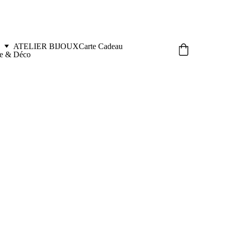
ATELIER BIJOUX
Carte Cadeau
le & Déco
a LÉO Beige