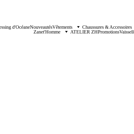
essing d'Océane
Nouveautés
Vêtements
Chaussures & Accessoires
Zanet'Homme
ATELIER ZH
Promotions
Vaissel
Bermud