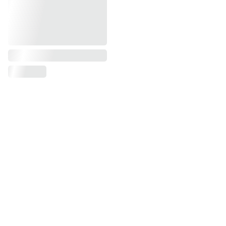
Dressing d'Océane
Le Dressing d'Océane vous propose un 
large choix de vêtements féminins.
Venez aussi découvrir nos collections 