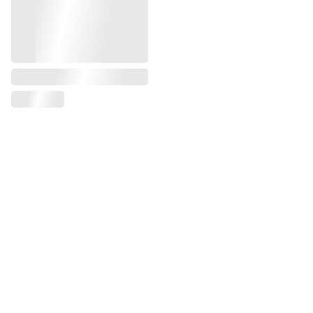
Dressing d'Océane
Le Dressing d'Océane vous propose un 
large choix de vêtements féminins.
Venez aussi découvrir nos collections 