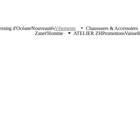
essing d'Océane
Nouveautés
Vêtements
Chaussures & Accessoires
Zanet'Homme
ATELIER ZH
Promotions
Vaissel
Explorez nos catégories