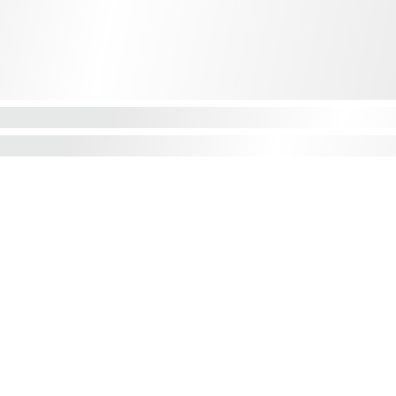
Dressing d'Océane
Contact
06 03 71 87 91
d'Océane vous propose un large choix 
de vêtements féminins.
dressingdoceane@gmail.c
 découvrir nos collections éphémères 
60 Rue Charles de Gaulle 
outique située Rue Piétonne à Roanne 
42300 - Roanne
(42).