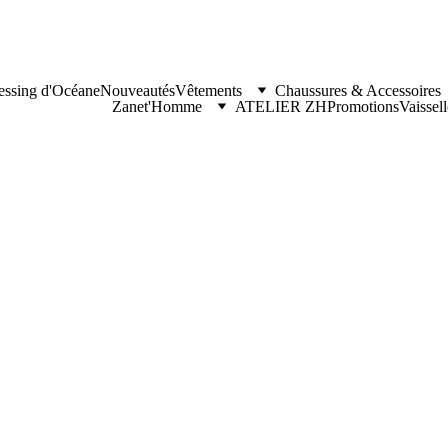
essing d'Océane
Nouveautés
Vêtements
Chaussures & Accessoires
Zanet'Homme
ATELIER ZH
Promotions
Vaissel
Gilet 