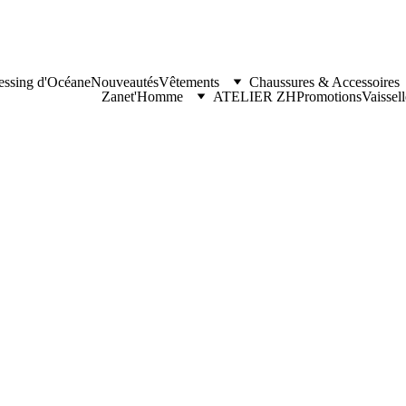
essing d'Océane
Nouveautés
Vêtements
Chaussures & Accessoires
Zanet'Homme
ATELIER ZH
Promotions
Vaissel
Veste 