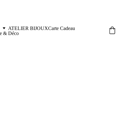
ATELIER BIJOUX
Carte Cadeau
le & Déco
t SHINE Bordeaux