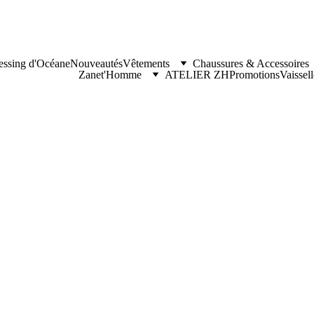
essing d'Océane
Nouveautés
Vêtements
Chaussures & Accessoires
Zanet'Homme
ATELIER ZH
Promotions
Vaissel
T-shir