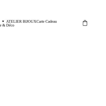
ATELIER BIJOUX
Carte Cadeau
le & Déco
xpresso (unité)