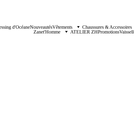
essing d'Océane
Nouveautés
Vêtements
Chaussures & Accessoires
Zanet'Homme
ATELIER ZH
Promotions
Vaissel
Tasse E